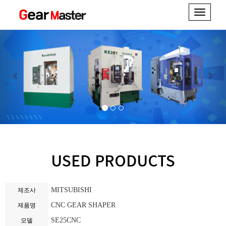
Toggle
navigati
Previous
Next
기어치절 관련장비
&
일본 공작기계 전문
USED PRODUCTS
MITSUBISHI
제조사
CNC GEAR SHAPER
제품명
SE25CNC
모델