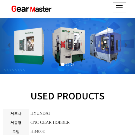
Toggle
navigati
Previous
Next
기어치절 관련장비
&
일본 공작기계 전문
USED PRODUCTS
HYUNDAI
제조사
CNC GEAR HOBBER
제품명
HB400E
모델