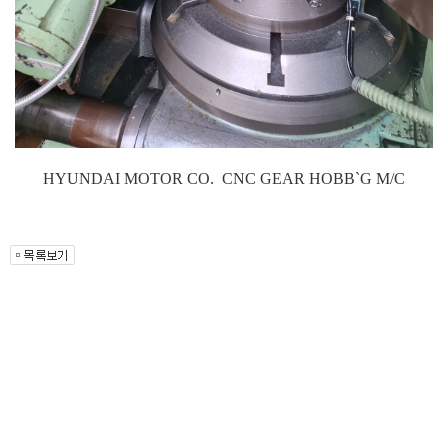
HYUNDAI MOTOR CO. CNC GEAR HOBB`G M/C